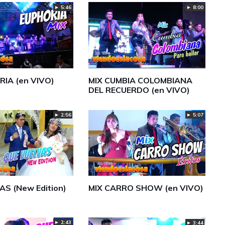
► 5:46
► 8:00
RIA (en VIVO)
MIX CUMBIA COLOMBIANA
DEL RECUERDO (en VIVO)
► 2:56
► 5:07
AS (New Edition)
MIX CARRO SHOW (en VIVO)
► 2:43
► 3:44