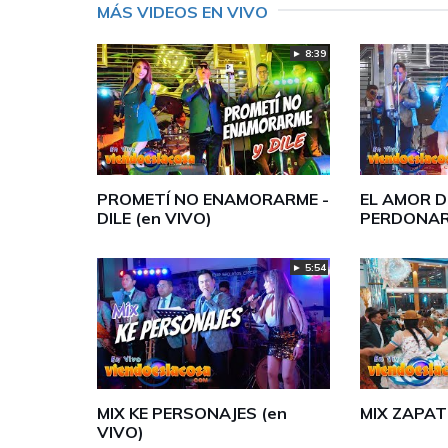
MÁS VIDEOS EN VIVO
► 8:39
PROMETÍ NO ENAMORARME -
EL AMOR DE
DILE (en VIVO)
PERDONAR
► 5:54
MIX KE PERSONAJES (en
MIX ZAPAT
VIVO)