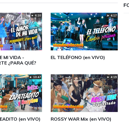
F
► 4:17
► 6:20
 MI VIDA -
EL TELÉFONO (en VIVO)
TE ¿PARA QUÉ?
► 10:47
► 4:19
EADITO (en VIVO)
ROSSY WAR Mix (en VIVO)