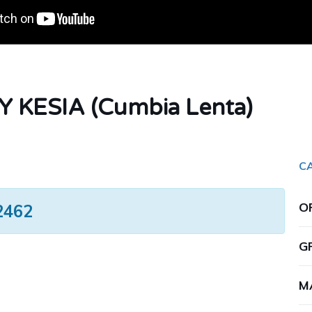
KESIA (Cumbia Lenta)
C
O
2462
G
M