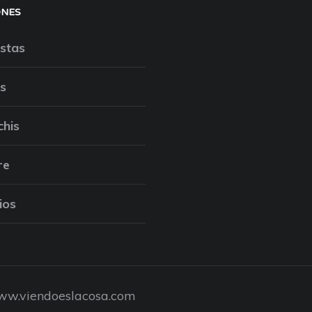
ONES
stas
s
chis
re
ios
w.viendoeslacosa.com