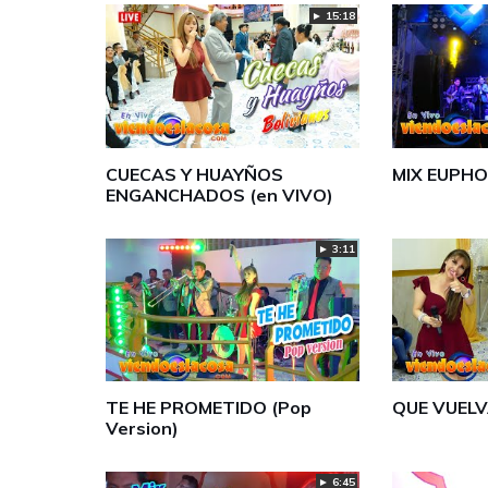
► 15:18
CUECAS Y HUAYÑOS
MIX EUPHO
ENGANCHADOS (en VIVO)
► 3:11
TE HE PROMETIDO (Pop
QUE VUELV
Version)
► 6:45