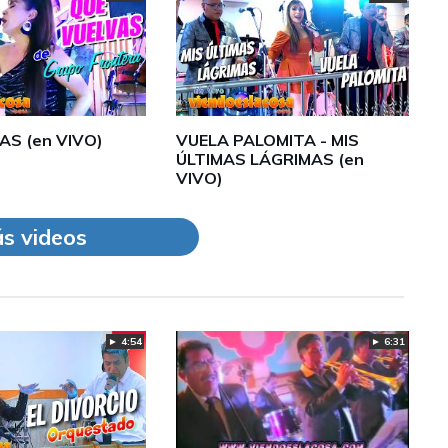
AS (en VIVO)
VUELA PALOMITA - MIS
ÚLTIMAS LÁGRIMAS (en
VIVO)
s videos
► 4:54
► 6:31