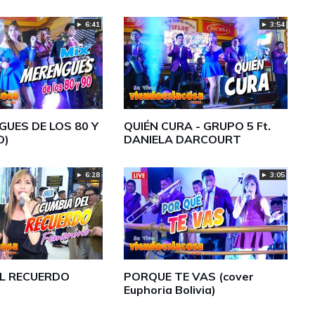
► 6:41
► 3:54
GUES DE LOS 80 Y
QUIÉN CURA - GRUPO 5 Ft.
O)
DANIELA DARCOURT
► 6:28
► 3:05
EL RECUERDO
PORQUE TE VAS (cover
Euphoria Bolivia)