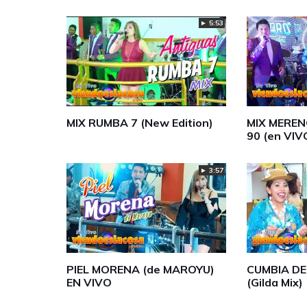
► 5:53
MIX RUMBA 7 (New Edition)
MIX MEREN
90 (en VIV
► 3:57
PIEL MORENA (de MAROYU)
CUMBIA D
EN VIVO
(Gilda Mix)