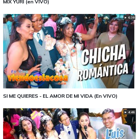
MIX YURI (en VIVO)
► 6:38
SI ME QUIERES - EL AMOR DE MI VIDA (En VIVO)
► 4:46