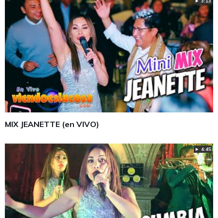
► 3:13
MIX JEANETTE (en VIVO)
► 4:45