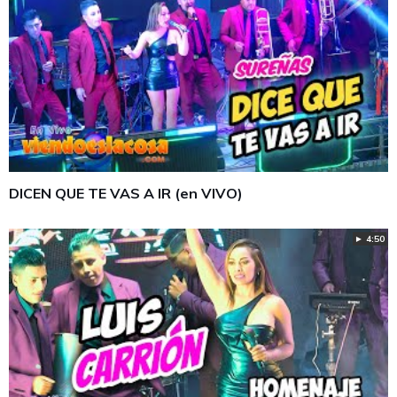
DICEN QUE TE VAS A IR (en VIVO)
► 4:50