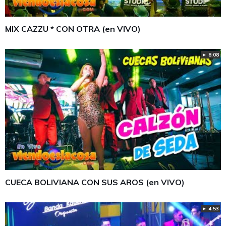
MIX CAZZU * CON OTRA (en VIVO)
► 8:08
CUECA BOLIVIANA CON SUS AROS (en VIVO)
► 4:53