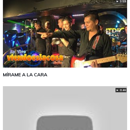
► 3:59
MÍRAME A LA CARA
► 0:46