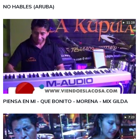
NO HABLES (ARUBA)
► 11:28
PIENSA EN MI - QUE BONITO - MORENA - MIX GILDA
► 7:23