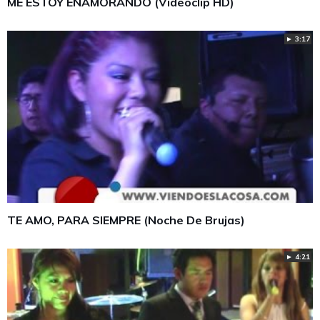
ME ESTOY ENAMORANDO (Videoclip HD)
► 3:17
TE AMO, PARA SIEMPRE (Noche De Brujas)
► 4:21