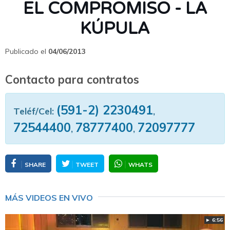
EL COMPROMISO - LA
KÚPULA
Publicado el
04/06/2013
Contacto para contratos
(591-2) 2230491
Teléf/Cel:
,
72544400
78777400
72097777
,
,
SHARE
TWEET
WHATS
MÁS VIDEOS EN VIVO
► 6:56