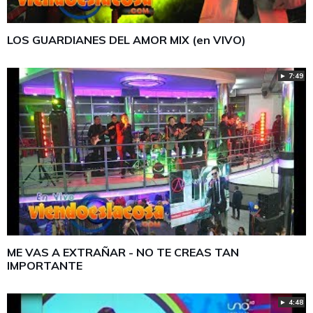
LOS GUARDIANES DEL AMOR MIX (en VIVO)
► 7:49
ME VAS A EXTRAÑAR - NO TE CREAS TAN
IMPORTANTE
► 4:48