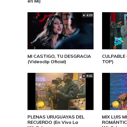
en Mi)
► 4:39
MI CASTIGO, TU DESGRACIA
CULPABLE 
(Videoclip Oficial)
TOP)
► 9:42
PLENAS URUGUAYAS DEL
MIX LUIS M
RECUERDO (En Vivo La
ROMÁNTICA