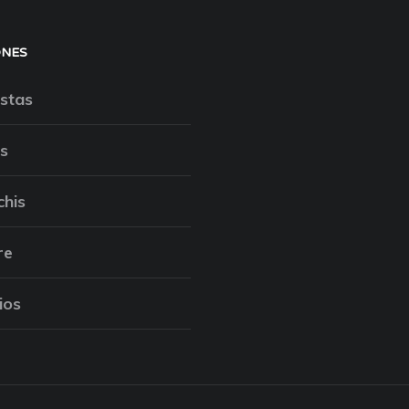
ONES
stas
s
chis
re
ios