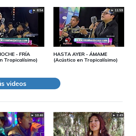
► 8:54
► 11:59
OCHE - FRÍA
HASTA AYER - ÁMAME
n Tropicalísimo)
(Acústico en Tropicalísimo)
s videos
► 10:46
► 3:49