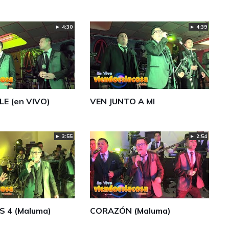
► 4:30
► 4:39
LE (en VIVO)
VEN JUNTO A MI
► 3:55
► 2:54
S 4 (Maluma)
CORAZÓN (Maluma)