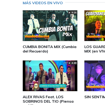
MÁS VIDEOS EN VIVO
► 9:26
CUMBIA BONITA MIX (Cumbia
LOS GUAR
del Recuerdo)
MIX (en VI
► 4:48
ALEX RIVAS Feat. LOS
SIN SENTI
SOBRINOS DEL TIO (Piensa