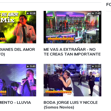
F
► 8:18
► 7:49
DIANES DEL AMOR
ME VAS A EXTRAÑAR - NO
VO)
TE CREAS TAN IMPORTANTE
► 9:45
► 3:23
MIENTO - LLUVIA
BODA JORGE LUIS Y NICOLE
(Somos Novios)