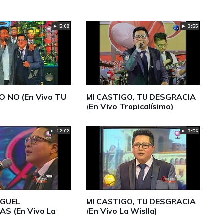
► 5:08
► 3:55
O NO (En Vivo TU
MI CASTIGO, TU DESGRACIA
(En Vivo Tropicalísimo)
► 3:56
► 12:02
IGUEL
MI CASTIGO, TU DESGRACIA
S (En Vivo La
(En Vivo La Wislla)