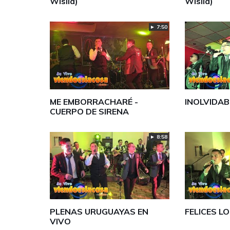
Wislla)
Wislla)
► 7:50
ME EMBORRACHARÉ -
INOLVIDAB
CUERPO DE SIRENA
► 8:58
PLENAS URUGUAYAS EN
FELICES LO
VIVO