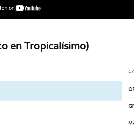
o en Tropicalísimo)
C
O
G
M