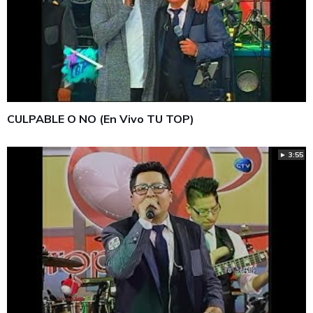
CULPABLE O NO (En Vivo TU TOP)
► 3:55