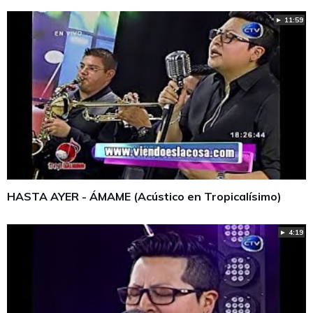
► 11:59
HASTA AYER - ÁMAME (Acústico en Tropicalísimo)
► 4:19