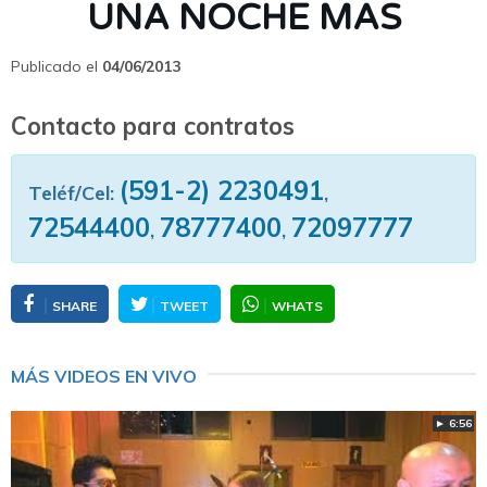
UNA NOCHE MAS
Publicado el
04/06/2013
Contacto para contratos
(591-2) 2230491
Teléf/Cel:
,
72544400
78777400
72097777
,
,
SHARE
TWEET
WHATS
MÁS VIDEOS EN VIVO
► 6:56