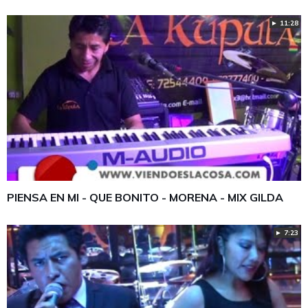
► 11:28
PIENSA EN MI - QUE BONITO - MORENA - MIX GILDA
► 7:23