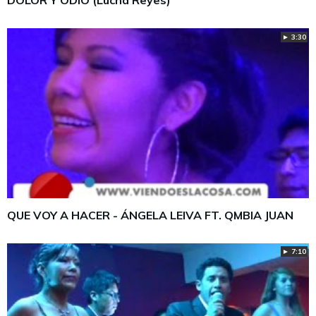
DOLOR Y ODIO (Lucha Reyes)
► 3:30
QUE VOY A HACER - ÁNGELA LEIVA FT. QMBIA JUAN
► 7:10