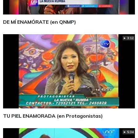
DE MÍ ENAMÓRATE (en QNMP)
► 3:12
TU PIEL ENAMORADA (en Protagonistas)
► 5:34