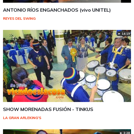
ANTONIO RÍOS ENGANCHADOS (vivo UNITEL)
REYES DEL SWING
► 14:19
SHOW MORENADAS FUSIÓN - TINKUS
LA GRAN ARLEKING'S
► 3:28