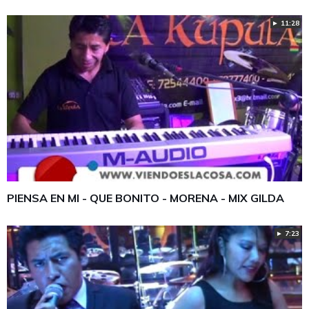
► 11:28
PIENSA EN MI - QUE BONITO - MORENA - MIX GILDA
► 7:23