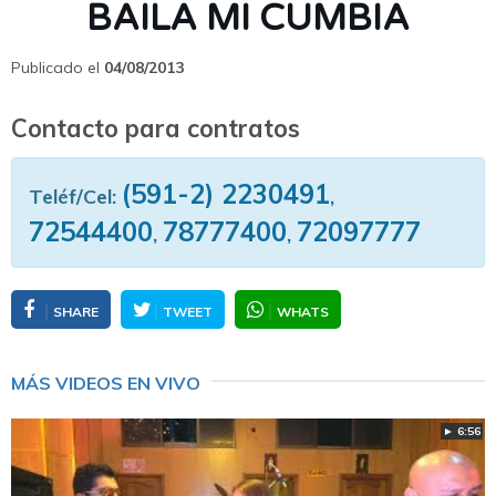
BAILA MI CUMBIA
Publicado el
04/08/2013
Contacto para contratos
(591-2) 2230491
Teléf/Cel:
,
72544400
78777400
72097777
,
,
SHARE
TWEET
WHATS
MÁS VIDEOS EN VIVO
► 6:56