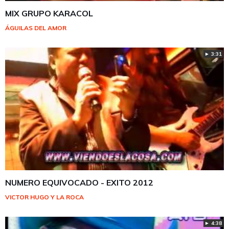
MIX GRUPO KARACOL
ÁGUILAS DEL AMOR
► 3:31
NUMERO EQUIVOCADO - EXITO 2012
VICTOR HUGO Y LA ROCA
► 4:38