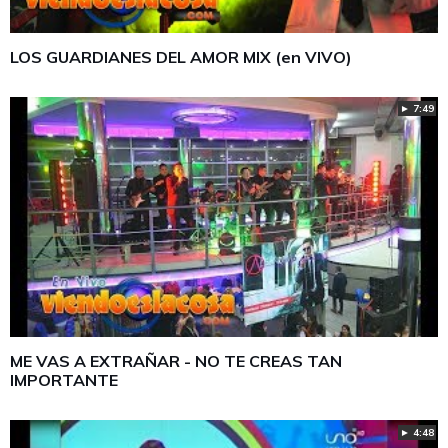
LOS GUARDIANES DEL AMOR MIX (en VIVO)
► 7:49
ME VAS A EXTRAÑAR - NO TE CREAS TAN
IMPORTANTE
► 4:48