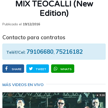
MIX TEOCALLI (New
Edition)
Publicado el
19/12/2016
Contacto para contratos
79106680
75216182
Teléf/Cel:
,
SHARE
TWEET
WHATS
MÁS VIDEOS EN VIVO
► 9:26