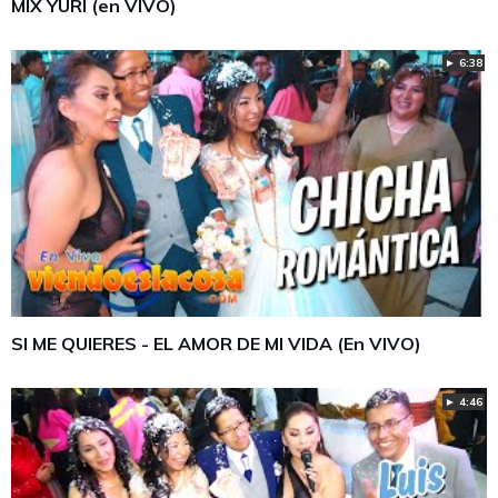
MIX YURI (en VIVO)
► 6:38
SI ME QUIERES - EL AMOR DE MI VIDA (En VIVO)
► 4:46