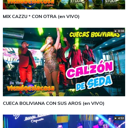
MIX CAZZU * CON OTRA (en VIVO)
► 8:08
CUECA BOLIVIANA CON SUS AROS (en VIVO)
► 4:53