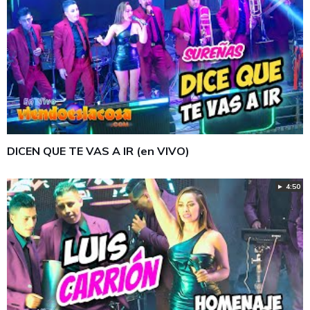
DICEN QUE TE VAS A IR (en VIVO)
► 4:50