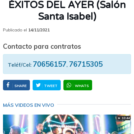
ÉXITOS DEL AYER (Salón
Santa Isabel)
Publicado el
14/11/2021
Contacto para contratos
70656157
76715305
Teléf/Cel:
,
SHARE
TWEET
WHATS
MÁS VIDEOS EN VIVO
► 10:44