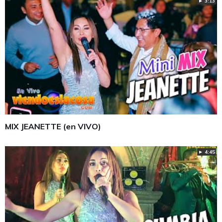
► 3:13
MIX JEANETTE (en VIVO)
► 4:45